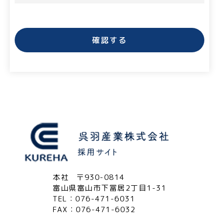
えい、滅失又はき損の防止その他の個人情報の安全管理のた
めに必要かつ適切な措置を講ずるものとします。
２.個人情報の取得等の遵守事項
当社による個人情報の取得、利用、提供については、以下の
事項を遵守します。
(1)個人情報の取得
当社は、当社が管理するインターネットによる情報提供サイ
ト（以下「本サイト」といいます。）の運営に必要な範囲
で、本サイトの一般利用者（以下「ユーザー」といいま
す。）又は本サイトに広告掲載を行う者（以下「掲載主」と
いいます。）から、ユーザー又は掲載主に係る個人情報を取
得することがあります。
(2)個人情報の利用目的
当社は、当社が取得した個人情報について、法令に定める場
合又は本人の同意を得た場合を除き、以下に定める利用目的
の達成に必要な範囲を超えて利用することはありません。
・本サイトの運営、維持、管理
本社
〒930-0814
・本サイトを通じたサービスの提供及び紹介
富山県富山市下冨居2丁目1-31
(3)個人情報の提供等
TEL：
076-471-6031
当社は、法令で定める場合を除き、本人の同意に基づき取得
FAX：076-471-6032
した個人情報を、本人の事前の同意なく第三者に提供するこ